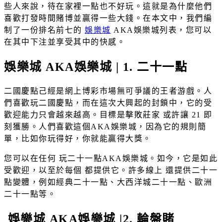
些人來說，待在家裡一點也不好玩。這就是為什麼他們
喜歡打發時間賭博並贏得一些大錢。在本文中，我們編
制了一份排名前七的
娛樂城
AKA娛樂城列表，您可以
在其中下注並享受其中的快感。
娛樂城 AKA娛樂城 | 1. 二十一點
二國慶點己經是網上博彩市場無可爭議的王者游戲。人
們喜歡玩二國慶點，而在這次大興起的封鎖中，它的受
歡迎能力只會越來越高。目標是擊敗莊家 或許讓 21 即
刻獲勝。人們喜歡這個AKA娛樂城，因為它的規則簡
單，比如你玩得好，你就能贏得大獎。
您可以在任何 玩二十一點AKA娛樂城。如今，它是如此
受歡迎，以至於每個 都提供它。許多線上 還提供二十一
點變體，例如經典二十一點、大西洋城二十一點、歐洲
二十一點等。
娛樂城 AKA娛樂城 |2. 輪盤賭