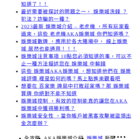
知道了！！
最近需要被探討的問題之一， 娛樂城洗錢 ？
犯法？詐騙的一種？
2023最新 娛樂城介紹 – 老虎機 ，所有玩家看
過來，這些 老虎機AKA娛樂城 你們知道嗎？
娛樂城數牌 ，應用於各大賭場中， 線上娛樂
城 居然也能通用！！！
娛樂城注意事項 10點您必須知道的事，可以不
止一種方法描述您在 娛樂城 中輸錢
這些 娛樂城AKA娛樂城 ，想知道他們在 娛樂
城評價 裡是如何的嗎？馬上點進來觀看吧
想要在 百家樂 牌局中打敗莊家嗎？那 娛樂城
算牌 你絕對不能不知道
娛樂城控制 ，有效的控制能真的讓您在AKA
娛樂城中獲得勝利嗎？
娛樂城安全性 ，當你帳戶被黑客攻擊被盜領出
金怎麼辦？
全攻略
AKA娛樂城介紹
娛樂城
新聞