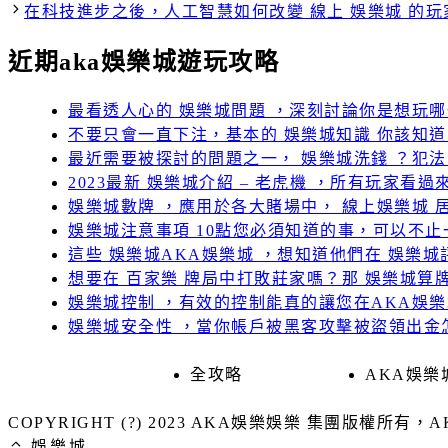
在科技進步之後，人工智慧如何改變 線上 娛樂城 的玩
近期aka娛樂城遊玩攻略
最看透人心的 娛樂城問題 ，深刻討論你是想玩哪
不要只會一直下注，基本的 娛樂城知識 你該知
最近需要被探討的問題之一， 娛樂城洗錢 ？犯
2023最新 娛樂城介紹 – 老虎機 ，所有玩家看
娛樂城數牌 ，應用於各大賭場中， 線上娛樂城 
娛樂城注意事項 10點您必須知道的事，可以不止
這些 娛樂城AKA娛樂城 ，想知道他們在 娛樂
想要在 百家樂 牌局中打敗莊家嗎？那 娛樂城算
娛樂城控制 ，有效的控制能真的讓您在AKA娛
娛樂城安全性 ，當你帳戶被黑客攻擊被盜領出金
全攻略
AKA娛樂
COPYRIGHT (?) 2023 AKA娛樂娛樂 集團版權所有
娛樂城