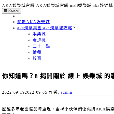
AKA娛樂城官網 AKA娛樂城官網 usdt娛樂城 aka娛樂城
Menu
關於AKA娛樂城
aka娛樂集團 aka娛樂城攻略
娛樂城
老虎機
二十一點
輪盤
骰寶
你知道嗎？8 揭開關於 線上 娛樂城 的
2022-09-19
2022-09-05
作者:
admin
歷經多年老國際品牌重現，重視小伙伴們優惠與AKA娛樂