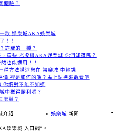
家體驗？
一款 娛樂城AKA娛樂城
道了！！
法？詐騙的一種？
過來，這些 老虎機AKA娛樂城 你們知道嗎？
居然也能通用！！！
一種方法描述您在 娛樂城 中輸錢
城評價 裡是如何的嗎？馬上點進來觀看吧
牌 你絕對不能不知道
樂城中獲得勝利嗎？
怎麼辦？
城介紹
娛樂城
新聞
，AKA娛樂城 入口網"。