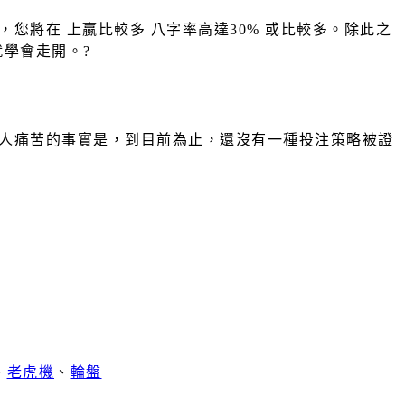
您將在 上贏比較多 八字率高達30% 或比較多。除此之
學會走開。?
令人痛苦的事實是，到目前為止，還沒有一種投注策略被證
、
老虎機
、
輪盤