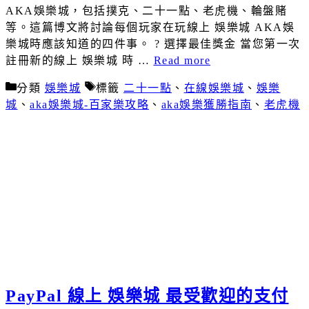
AKA娛樂城，包括撲克、二十一點、老虎機、輪盤賭
等。這篇博文將討論每個玩家在玩線上 娛樂城 AKA娛
樂城時應該知道的四件事。 ? 選擇最佳獎金 當您第一次
註冊新的線上 娛樂城 時 …
Read more
分類
娛樂城
標籤
二十一點
、
在線娛樂城
、
娛樂
城
、
aka娛樂城-百家樂攻略
、
aka娛樂獲勝指南
、
老虎機
PayPal 線上 娛樂城 最受歡迎的支付