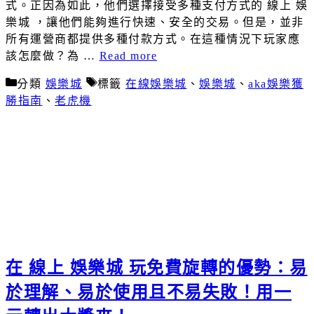
式。正因為如此，他們選擇接受多種支付方式的 線上 娛
樂城 ，讓他們能夠進行快速、安全的交易。但是，並非
所有運營商都提供多種付款方式。在這種情況下玩家應
該怎麼做？為 …
Read more
分類
娛樂城
標籤
在線娛樂城
、
娛樂城
、
aka娛樂獲
勝指南
、
老虎機
在 線上 娛樂城 玩免費旋轉的優勢：易
於理解、易於使用且不易失敗！用一