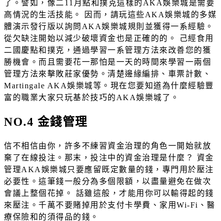
了。譬如，像二11月點和撲克這樣的AKA娛樂城是需要
高情況的生活技能。 因而，請玩這些AKA娛樂城的多媒
體演示發行版以詢問AKA娛樂城規則並獲得一系經驗。
從欠缺注開始以減少破壞資金也是正確的的。 己經食用
二國慶點和撲克，通過學習一系管理方法來改善您的獲
勝機會。而且需要花一那怕是一天的時間來學習一兩個
管理方法來擊敗莊家優勢。清楚邊緣編排、車票計數、
Martingale AKA娛樂城等。現在您要知道為什麼經驗豐
富的職業大家只玩基於技巧的AKA娛樂城了。
NO.4 金錢管理
信不相信由你，許多不練習資金治理的角色一開始就放
棄了在線投注。那末，投注中的資金治理是什麼？ 資金
管理AKA娛樂城只要應留既定數量的錢，專門用於壓注
必要性。這筆錢一般分為多個限額，以盡量避免在做次
會議上整個花掉。 話雖這般，才能用你可以輸得起的錢
來壓注。千萬不要賭掉用於支付卡學費、家用Wi-Fi、醫
療保險和的須得品的錢。