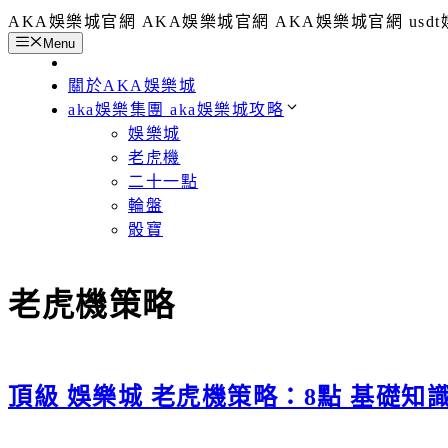
AKA娛樂城官網 AKA娛樂城官網 AKA娛樂城官網 usdt娛
Menu
關於AKA娛樂城
aka娛樂集團 aka娛樂城攻略
娛樂城
老虎機
二十一點
輪盤
骰寶
老虎機策略
頂級 娛樂城 老虎機策略：8點 基礎