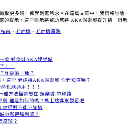
水平並贏取更多錢，那就別無所求。在這篇文章中，我們將討
提示，這些提示將幫助您將 AKA娛樂城提升到一個新的水
勝指南
、
老虎機
、
老虎機策略
一款 娛樂城AKA娛樂城
道了！！
法？詐騙的一種？
過來，這些 老虎機AKA娛樂城 你們知道嗎？
居然也能通用！！！
一種方法描述您在 娛樂城 中輸錢
城評價 裡是如何的嗎？馬上點進來觀看吧
牌 你絕對不能不知道
樂城中獲得勝利嗎？
怎麼辦？