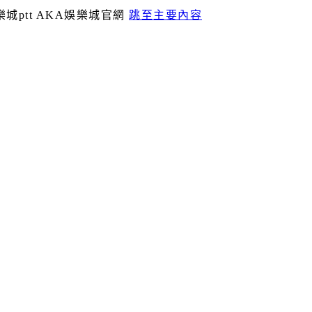
城ptt
AKA娛樂城官網
跳至主要內容