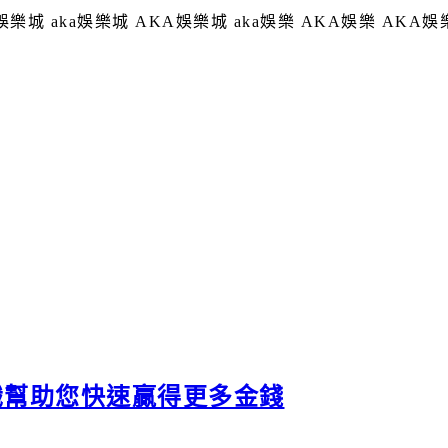
樂城 aka娛樂城 AKA娛樂城 aka娛樂
AKA娛樂 AKA娛樂
知識幫助您快速贏得更多金錢