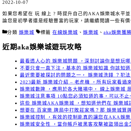
2022-10-07
如果您希望在 玩 線上 ? 時提升自己的AKA娛樂城
論您是初學者還是經驗豐富的玩家，請繼續閱讀一些有價值的
分類
娛樂城
標籤
在線娛樂城
、
娛樂城
、
aka娛樂獲
近期aka娛樂城遊玩攻略
最看透人心的 娛樂城問題 ，深刻討論你是想玩哪
不要只會一直下注，基本的 娛樂城知識 你該知
最近需要被探討的問題之一， 娛樂城洗錢 ？犯
2023最新 娛樂城介紹 – 老虎機 ，所有玩家看
娛樂城數牌 ，應用於各大賭場中， 線上娛樂城 
娛樂城注意事項 10點您必須知道的事，可以不止
這些 娛樂城AKA娛樂城 ，想知道他們在 娛樂
想要在 百家樂 牌局中打敗莊家嗎？那 娛樂城算
娛樂城控制 ，有效的控制能真的讓您在AKA娛
娛樂城安全性 ，當你帳戶被黑客攻擊被盜領出金