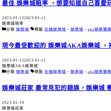
最佳 娛樂城賠率 ，想要知道自己喜愛
2023-01-12
2023-01-11
娛樂城賠率
分類
娛樂城
標籤
在線娛樂城
、
娛樂城
、
aka娛樂獲
現今最受歡迎的 娛樂城AKA娛樂城 
2023-01-12
2023-01-11
娛樂城AKA娛樂城
分類
娛樂城
標籤
在線娛樂城
、
娛樂城
、
aka娛樂獲
娛樂城莊家 最常見犯的錯誤，娛樂城 
2023-01-10
娛樂城莊家