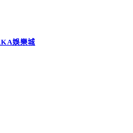
AKA娛樂城