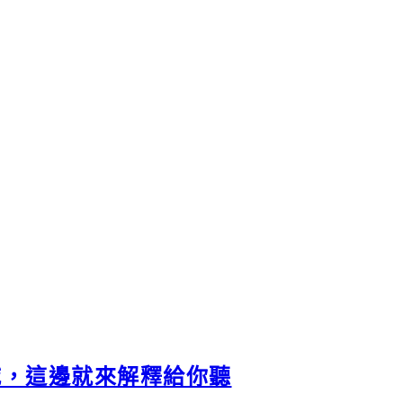
城，這邊就來解釋給你聽