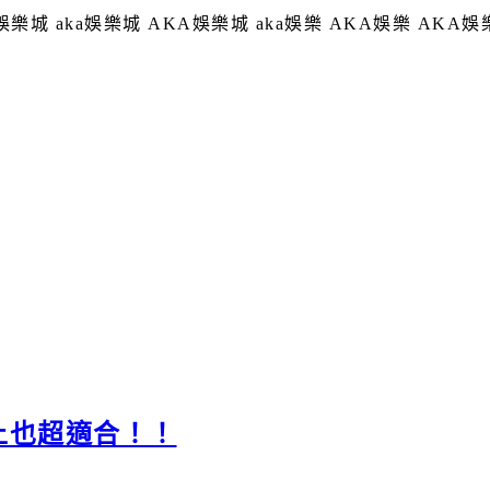
樂城 aka娛樂城 AKA娛樂城 aka娛樂
AKA娛樂 AKA娛樂
上也超適合！！