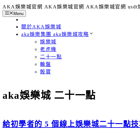
AKA娛樂城官網 AKA娛樂城官網 AKA娛樂城官網 usdt娛
Menu
關於AKA娛樂城
aka娛樂集團 aka娛樂城攻略
娛樂城
老虎機
二十一點
輪盤
骰寶
aka娛樂城 二十一點
給初學者的 5 個線上娛樂城二十一點技