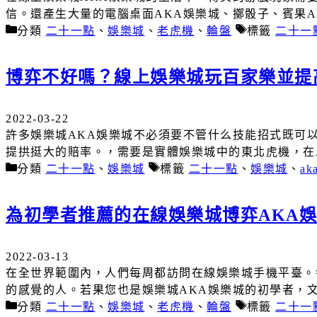
信。還產生大量的電腦桌面AKA娛樂城、擲骰子、賓果
分類
二十一點
、
娛樂城
、
老虎機
、
輪盤
標籤
二十一
博弈不好嗎？線上娛樂城玩百家樂並提
2022-03-22
許多娛樂城AKA娛樂城不必須要不管什么技能招式既可
提拱挺大的賠率。，需要是實體娛樂城中的東北虎機，在
分類
二十一點
、
娛樂城
標籤
二十一點
、
娛樂城
、
a
為初學者推薦的在線娛樂城博弈AKA
2022-03-13
在全世界範圍內，人們每周都訪問在線娛樂城手機平臺。
的感覺的人。若果您也是娛樂城AKA娛樂城的初學者，文
分類
二十一點
、
娛樂城
、
老虎機
、
輪盤
標籤
二十一