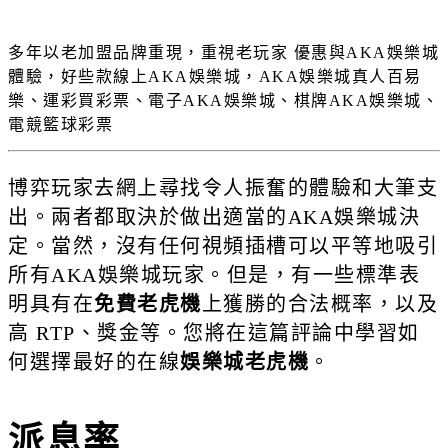
多年以老加盟品牌重現，重視老玩家 優惠與AKA娛樂城
體驗，好些款線上AKA娛樂城，AKA娛樂城真人百易
樂、運彩買彩票、電子AKA娛樂城、棋牌AKA娛樂城、
電競籃球彩票
博弈玩家去網上
尋找令人振奮的體驗和大筆支
出。兩者都取決於做出適當的AKA娛樂城決
定。當然，沒有任何視頻插槽可以平等地吸引
所有AKA娛樂城玩家。但是，有一些標準表
明
具有在
免費老虎機
上獲勝的合法概率，以及
高 RTP、獎金等。您將在這篇評論中學習如
何選擇最好的在線
娛樂城老虎機
。
派息率