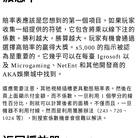
賠率表應該是您想到的第一個項目。如果玩家
收集一組提供的符號，它包含將乘以線下注的
係數。勝利越大，勝算越大。玩家有機會通過
選擇高賠率的
贏得大獎。x5,000 的指示被認
為是重要的。它幾乎可以在每臺 Igrosoft
以
及 Microgaming、NetEnt 和其他開發商的
AKA娛樂城中找到。
還應需要注意，其他視頻插槽更具動態賠率表。然後在
頁上面顯示付金額，而不係數。一旦利用 1 個學分的線
性百分比，則就可以計算後者的面積。不僅而且，一旦
機器不利用付線，然而是利用獲勝辦法（243、720、
1024 等），則搜索係數機會會很難以解決。