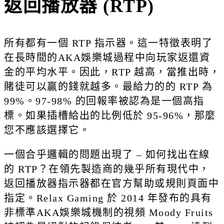
返回播放器 (RTP)
所有
都有一個 RTP 指示器。這一特徵表明了
在長時間的AKA娛樂城過程中向玩家返還資
金的平均水平。因此，RTP 越高，當
推出時，
賭徒可以贏的錢就越多。最給力的
的 RTP 為
99%。97-98% 的回報率被認為是一個高指
標。如果插槽給出的比例低於 95-96%，那麼
您不應該選擇它。
一個合乎邏輯的問題出現了 – 如何找出在線
的 RTP？在領先製造商的幾乎所有現代
中，
返回播放器指示器都在官方幫助或規則頁面中
指定。Relax Gaming 於 2014 年發布的具有
非標準AKA娛樂城機制的視頻
Moody Fruits