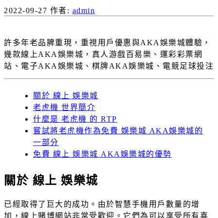
2022-09-27
作者:
admin
許多年老品脾重現，重視用戶優惠與AKA娛樂城體驗，
幾款線上AKA娛樂城，真人游戲百易樂、運彩彩票網
站、電子AKA娛樂城、棋牌AKA娛樂城、電競足球投注
關於 線上 娛樂城
老虎機 世界簡介
什麼是 老虎機 的 RTP
嘗試將老虎機作為免費 娛樂城 AKA娛樂城的
一部分
免費 線上 娛樂城 AKA娛樂城的優勢
關於 線上 娛樂城
已經取得了巨大的成功。由於智慧手機用戶數量的增
加，線上賭博網站非常受歡迎。它們為可以享受所有喜