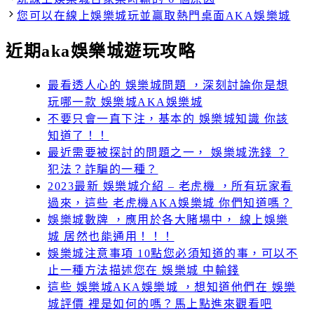
您可以在線上娛樂城玩並贏取熱門桌面AKA娛樂城
近期aka娛樂城遊玩攻略
最看透人心的 娛樂城問題 ，深刻討論你是想
玩哪一款 娛樂城AKA娛樂城
不要只會一直下注，基本的 娛樂城知識 你該
知道了！！
最近需要被探討的問題之一， 娛樂城洗錢 ？
犯法？詐騙的一種？
2023最新 娛樂城介紹 – 老虎機 ，所有玩家看
過來，這些 老虎機AKA娛樂城 你們知道嗎？
娛樂城數牌 ，應用於各大賭場中， 線上娛樂
城 居然也能通用！！！
娛樂城注意事項 10點您必須知道的事，可以不
止一種方法描述您在 娛樂城 中輸錢
這些 娛樂城AKA娛樂城 ，想知道他們在 娛樂
城評價 裡是如何的嗎？馬上點進來觀看吧