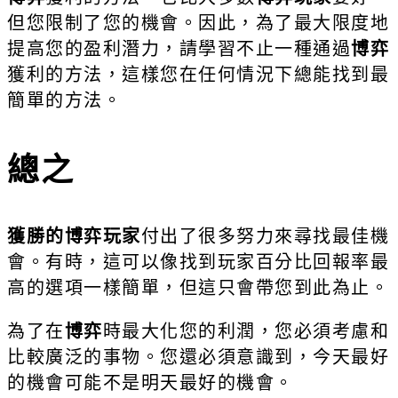
但您限制了您的機會。因此，為了最大限度地
提高您的盈利潛力，請學習不止一種通過
博弈
獲利的方法，這樣您在任何情況下總能找到最
簡單的方法。
總之
獲勝的博弈玩家
付出了很多努力來尋找最佳機
會。有時，這可以像找到玩家百分比回報率最
高的選項一樣簡單，但這只會帶您到此為止。
為了在
博弈
時最大化您的利潤，您必須考慮和
比較廣泛的事物。您還必須意識到，今天最好
的機會可能不是明天最好的機會。