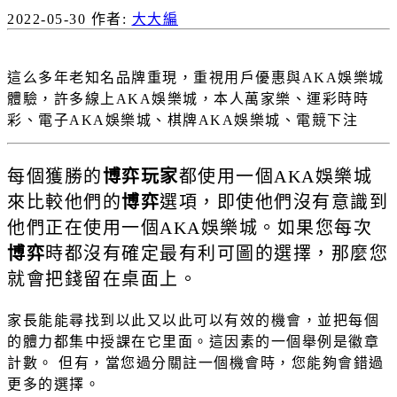
2022-05-30
作者:
大大編
這么多年老知名品牌重現，重視用戶優惠與AKA娛樂城
體驗，許多線上AKA娛樂城，本人萬家樂、運彩時時
彩、電子AKA娛樂城、棋牌AKA娛樂城、電競下注
每個獲勝的
博弈玩家
都使用一個AKA娛樂城
來比較他們的
博弈
選項，即使他們沒有意識到
他們正在使用一個AKA娛樂城。如果您每次
博弈
時都沒有確定最有利可圖的選擇，那麼您
就會把錢留在桌面上。
家長能能尋找到以此又以此可以有效的機會，並把每個
的體力都集中授課在它里面。這因素的一個舉例是徽章
計數。 但有，當您過分關註一個機會時，您能夠會錯過
更多的選擇。