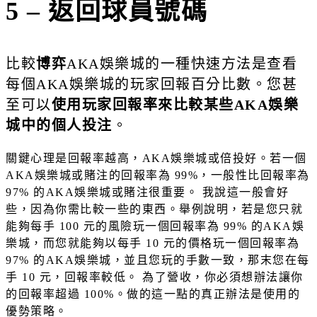
5 –
返回球員號碼
比較
博弈
AKA娛樂城的一種快速方法是查看
每個AKA娛樂城的玩家回報百分比數。您甚
至可以
使用玩家回報率來比較某些AKA娛樂
城中的個人投注
。
關鍵心理是回報率越高，AKA娛樂城或倍投好。若一個
AKA娛樂城或賭注的回報率為 99%，一般性比回報率為
97% 的AKA娛樂城或賭注很重要。 我說這一般會好
些，因為你需比較一些的東西。舉例說明，若是您只就
能夠每手 100 元的風險玩一個回報率為 99% 的AKA娛
樂城，而您就能夠以每手 10 元的價格玩一個回報率為
97% 的AKA娛樂城，並且您玩的手數一致，那末您在每
手 10 元，回報率較低。 為了營收，你必須想辦法讓你
的回報率超過 100%。做的這一點的真正辦法是使用的
優勢策略。