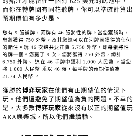
的賭注才能留在一個有 625 美元的底池中，
而你在轉牌圈有同花聽牌，你可以準確計算出
預期價值有多少是。
您有 9 張補牌，河牌有 46 張將性的牌。當您獲勝時，
您將獲得 750 外幣，及其您還可以在河牌圈獲得的任何
的賭注。玩 46 次總共要花費 5,750 外幣，即每張將性
的牌一個。您贏了 9 次，您將獲得 750 外幣，總計
6,750 外幣。 這在 46 手牌中獲利 1,000 人民幣 。當您
將 1,000 人民幣 乖以 46 時，每手牌的預期價值為
21.74 人民幣 。
獲勝的
博弈玩家
在他們有正期望值的情況下
玩。他們還避免了期望值為負的問題。不幸的
是，大多數
博弈玩家
從來沒有以正的期望值玩
AKA娛樂城，所以他們繼續輸。