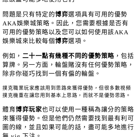
問題是只有特定的
博弈
選項具有可用的優勢
AKA娛樂城策略。因此，您需要根據是否有
可用的優勢策略以及您可以如何使用該AKA
娛樂城來比較每個
博弈
選項。
例如，
二十一點有幾種不同的優勢策略
，包括
算牌。另一方面，輪盤賭沒有任何優勢策略，
除非你碰巧找到一個有偏的輪盤。
撲克職業玩家應該用到思路來獲得優勢，但很多數視頻
撲克機重在讓您用到基本上思路，而就不是優勢思路。
體育
博弈玩家
也可以使用一種稱為讓分的策略
來獲得優勢。但是他們仍然需要找到最有利可
圖的線，並且如果可能的話，盡可能多地進行
無 vig 下注。