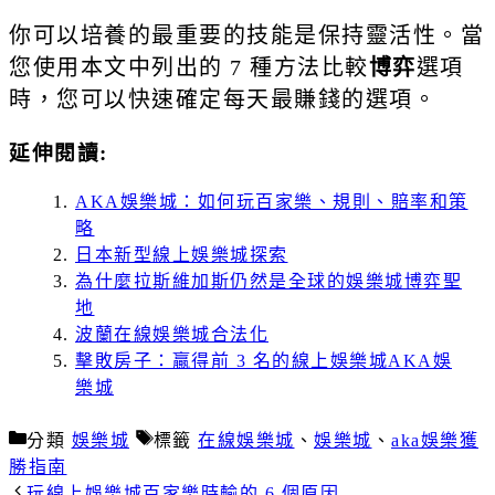
你可以培養的最重要的技能是保持靈活性。當
您使用本文中列出的 7 種方法比較
博弈
選項
時，您可以快速確定每天最賺錢的選項。
延伸閱讀:
AKA娛樂城：如何玩百家樂、規則、賠率和策
略
日本新型線上娛樂城探索
為什麼拉斯維加斯仍然是全球的娛樂城博弈聖
地
波蘭在線娛樂城合法化
擊敗房子：贏得前 3 名的線上娛樂城AKA娛
樂城
分類
娛樂城
標籤
在線娛樂城
、
娛樂城
、
aka娛樂獲
勝指南
玩線上娛樂城百家樂時輸的 6 個原因