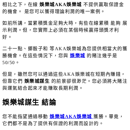
相比之下，在線
娛樂城AKA娛樂城
不提供贏取保證金
的機會。 是您可以獲得理論利潤的唯一案例。
如前所講，當累積獎金足夠大時，有些在線累積 能夠 展
示利潤。但，您實際上必須在某個時候贏得頭獎才利
好。
二十一點、擲骰子和 等AKA娛樂城為您提供相當大的獲
勝機會。在這些情況下，您與
娛樂城
的賭注幾乎是
50/50。
但是，雖然您可以通過這些AKA娛樂城在短期內賺錢，
但靠它們
娛樂城謀生
的前景卻很渺茫。您必須將大賭注
與運氣結合起來才能賺取長期利潤。
娛樂城謀生
結論
您不能指望通過移動
娛樂城AKA娛樂城
獲勝。畢竟，
它們都不是為了提供有保證的利潤而設計的。