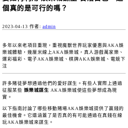
個真的是可行的嗎？
2023-04-13
作者:
admin
多年以來老項目重現，重視魔獸世界玩家優惠與AKA娛
樂城體驗，幾厘米線上AKA娛樂城，真人游戲萬家樂、
運彩福彩、電子AKA娛樂城、棋牌AKA娛樂城、電競下
注
許多賭徒夢想通過他們的愛好謀生。有些人實際上通過
征服某些
娛樂城謀生
AKA娛樂城使這些夢想成為現
實。
以下指南討論了哪些移動賭場AKA娛樂城提供了贏錢的
最佳機會。它還涵蓋了是否真的有可能通過在真錢在線
玩AKA娛樂城來謀生。