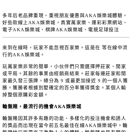
多年后老品脾重現，重視朋友優惠與AKA娛樂城體驗，
好些款線上AKA娛樂城，真實萬家樂、運彩彩票網站、
電子AKA娛樂城、棋牌AKA娛樂城、電競足球投注
來到在線
時，玩家不能忽視百家樂。這是在
等在線
中流
行的AKA娛樂城。
玩萬家樂非常的簡單，小伙伴們只需選擇押莊家、閒家
或平局。其餘的事業由經銷商結束。莊家每邊莊家和閒
家最久發三張牌，總分為 9 或最更加接近 9 的一個人獲
勝。獲勝者根據別墅確定的百分率獲得獎金。某個人輸
掉整個原購彩金額。
輪盤賭，最流行的機會AKA娛樂城
輪盤賭因其許多有趣的功能、多樣化的投注機會和誘人
的獎品而出現在當今前五名最佳在線
AKA娛樂城中。輪