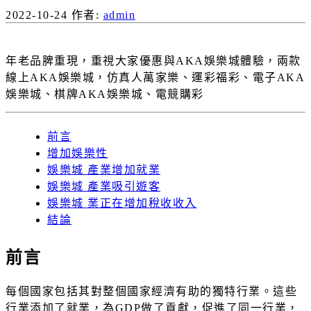
2022-10-24
作者:
admin
年老品脾重現，重視大家優惠與AKA娛樂城體驗，兩款
線上AKA娛樂城，仿真人萬家樂、運彩福彩、電子AKA
娛樂城、棋牌AKA娛樂城、電競購彩
前言
增加娛樂性
娛樂城 產業增加就業
娛樂城 產業吸引遊客
娛樂城 業正在增加稅收收入
結論
前言
每個國家包括其對整個國家經濟有助的獨特行業。這些
行業添加了就業，為GDP做了貢獻，促進了同一行業，