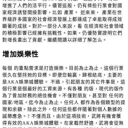
增進了人們的活平行。儘管這般，仍有條些行業會對國
家經濟誘發間接影響，比如 產業。 近來來， 產業在世
界級許多國家的社會經濟發展上都達成了卓能取得成效
顯著的成就。對於一部分人來說，看 在經濟和社會領域
的積極影響已經擁有挑戰性。如果，仍優勢實證明它們
對增長畫出了貢獻。繼續閱讀以詳細了解怎么。
增加娛樂性
每個 的重點需求是打造娛樂。目前為止為止，這個行業
很久在堅持她的目標。即便您輸贏，歸根結底，主要的
是AKA娛樂城體驗。 不過，引起朋友的其它件事是，這
個行業是個最好的工資來源。有各種 的版，現代的版作
為了曾加財務的絕佳機會。不僅對朋友，甚至對 任何的
國家/地區。迄今為止為止，任何人 都作為各個類型的提
現和余額。除此之外，任何這些都伴隨著對個人數據的
誠懇應急。? 不僅而且，由於這項技術，武將有機會獲
得有效的AKA娛樂城體驗。在家截然舒適，武將會從無