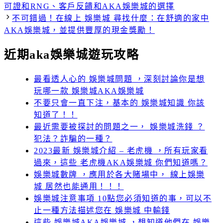
可證和RNG、客戶反饋和AKA娛樂城的選擇
不可錯過！在線上 娛樂城 尋找什麼：在舒適的家中
AKA娛樂城，並提供豐厚的現金獎勵！
近期aka娛樂城遊玩攻略
最看透人心的 娛樂城問題 ，深刻討論你是想
玩哪一款 娛樂城AKA娛樂城
不要只會一直下注，基本的 娛樂城知識 你該
知道了！！
最近需要被探討的問題之一， 娛樂城洗錢 ？
犯法？詐騙的一種？
2023最新 娛樂城介紹 – 老虎機 ，所有玩家看
過來，這些 老虎機AKA娛樂城 你們知道嗎？
娛樂城數牌 ，應用於各大賭場中， 線上娛樂
城 居然也能通用！！！
娛樂城注意事項 10點您必須知道的事，可以不
止一種方法描述您在 娛樂城 中輸錢
這些 娛樂城AKA娛樂城 ，想知道他們在 娛樂