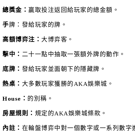
總獎金：
贏取投注返回給玩家的總金額。
手
牌：發給玩家的牌。
高額博弈注：
大博弈客。
擊中：
二十一點中抽取一張額外牌的動作。
底牌：
發給玩家並面朝下的隱藏牌。
熱桌：
大多數玩家獲勝的AKA娛樂城。
House
：
的別稱。
房屋規則：
規定的AKA娛樂城條款。
內註：
在輪盤博弈中對一個數字或一系列數字