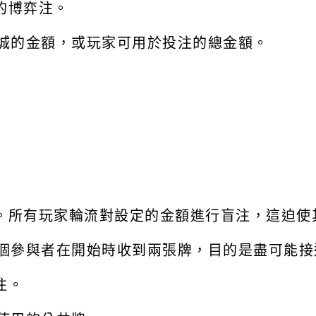
的博弈注。
樂城的金額，或玩家可用於投注的總金額。
。所有玩家輪流對設定的金額進行盲注，這迫使
個參與者在開始時收到兩張牌，目的是盡可能接近總
注。