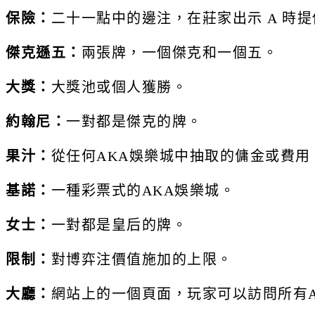
保險：
二十一點中的邊注，在莊家出示 A 時提
傑克遜五：
兩張牌，一個傑克和一個五。
大獎：
大獎池或個人獲勝。
約翰尼：
一對都是傑克的牌。
果汁：
從任何AKA娛樂城中抽取的傭金或費
基諾：
一種彩票式的
AKA娛樂城。
女士：
一對都是皇后的牌。
限制：
對博弈注價值施加的上限。
大廳：
網站上的一個頁面，玩家可以訪問所有A