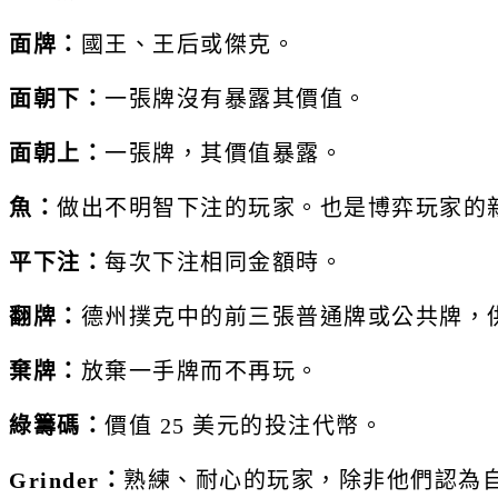
面牌：
國王、王后或傑克。
面朝下：
一張牌沒有暴露其價值。
面朝上：
一張牌，其價值暴露。
魚：
做出不明智下注的玩家。也是博弈玩家的
平下注：
每次下注相同金額時。
翻牌：
德州撲克中的前三張普通牌或公共牌，
棄牌：
放棄一手牌而不再玩。
綠籌碼：
價值 25 美元的投注代幣。
Grinder
：
熟練、耐心的玩家，除非他們認為