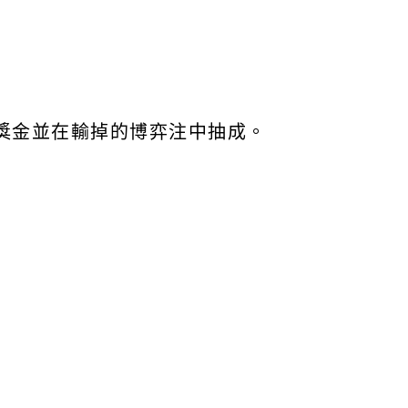
獎金並在輸掉的博弈注中抽成。