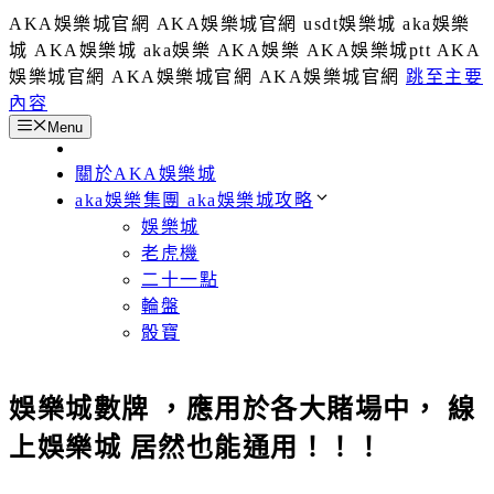
AKA娛樂城官網 AKA娛樂城官網 usdt娛樂城 aka娛樂
城 AKA娛樂城 aka娛樂
AKA娛樂 AKA娛樂城ptt
AKA
娛樂城官網
AKA娛樂城官網 AKA娛樂城官網
跳至主要
內容
Menu
關於AKA娛樂城
aka娛樂集團 aka娛樂城攻略
娛樂城
老虎機
二十一點
輪盤
骰寶
娛樂城數牌 ，應用於各大賭場中， 線
上娛樂城 居然也能通用！！！