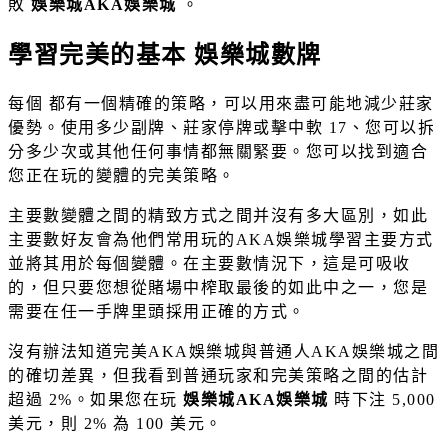
敗
娛樂城AKA娛樂城
。
學習完美的基本
娛樂城數牌
每個
都有一個精確的策略，可以用來盡可能地減少莊家
優勢。使用多少副牌、莊家停牌或擊中軟 17、您可以拆
分多少次或其他任何事情都無關緊要。您可以找到適合
您正在玩的變體的完美策略。
主要數變體之間的精致方式之間并沒有多大區別，如此
主要數好友會為他們常用玩的AKA娛樂城學習主要方式
並將其用於每個變體。在主要數情況下，這是可吸收
的，但只要您想從賭場中榨取最後的如此中之一，您是
需要在任一手牌里頭採用正確的方式。
沒有辦法知道完美AKA娛樂城與普通人AKA娛樂城之間
的確切差異，但我看到普通玩家和完美策略之間的估計
超過 2%。如果您在玩
娛樂城AKA娛樂城
時下注 5,000
美元，則 2% 為 100 美元。