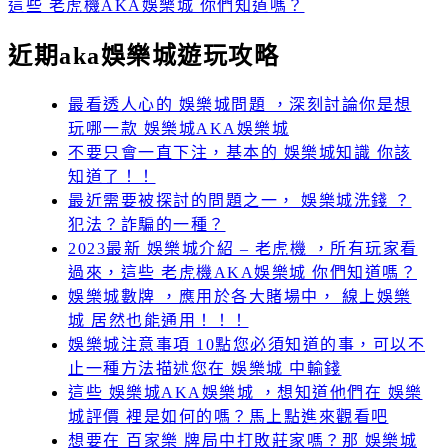
這些 老虎機AKA娛樂城 你們知道嗎？
近期aka娛樂城遊玩攻略
最看透人心的 娛樂城問題 ，深刻討論你是想
玩哪一款 娛樂城AKA娛樂城
不要只會一直下注，基本的 娛樂城知識 你該
知道了！！
最近需要被探討的問題之一， 娛樂城洗錢 ？
犯法？詐騙的一種？
2023最新 娛樂城介紹 – 老虎機 ，所有玩家看
過來，這些 老虎機AKA娛樂城 你們知道嗎？
娛樂城數牌 ，應用於各大賭場中， 線上娛樂
城 居然也能通用！！！
娛樂城注意事項 10點您必須知道的事，可以不
止一種方法描述您在 娛樂城 中輸錢
這些 娛樂城AKA娛樂城 ，想知道他們在 娛樂
城評價 裡是如何的嗎？馬上點進來觀看吧
想要在 百家樂 牌局中打敗莊家嗎？那 娛樂城