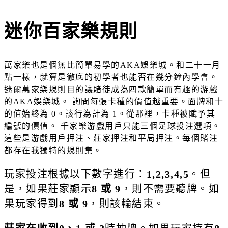
迷你百家樂規則
萬家樂也是個無比簡單易學的AKA娛樂城。和二十一月
點一樣，就算是徹底的初學者也能否在幾分鐘內學會。
迷爾萬家樂規則目的讓賭徒成為四款簡單而有趣的游戲
的AKA娛樂城。 詢問每張卡種的價值越重要。面牌和十
的值始終為 0。該行為計為 1。從那裡，卡種被賦予其
編號的價值。 千家樂游戲用戶只能三個足球投注選項。
這些是游戲用戶押注、莊家押注和平局押注。每個賭注
都存在我獨特的規則集。
玩家投注根據以下數字進行：
1,2,3,4,5
。但
是，如果莊家顯示
8
或
9
，則不需要聽牌。如
果玩家得到
8
或
9
，則該輪結束。