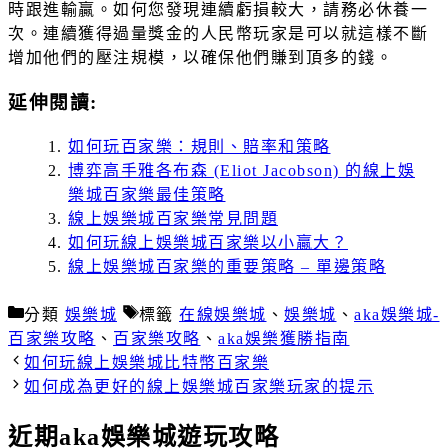
時跟進輸贏。如何您發現連續虧損較大，請務必休養一
次。連續獲得過量獎金的人民幣玩家是可以就這樣不斷
增加他們的壓注規模，以確保他們賺到頂多的錢。
延伸閱讀:
如何玩百家樂：規則、賠率和策略
博弈高手雅各布森 (Eliot Jacobson) 的線上娛
樂城百家樂最佳策略
線上娛樂城百家樂常見問題
如何玩線上娛樂城百家樂以小贏大？
線上娛樂城百家樂的重要策略 – 單邊策略
分類
娛樂城
標籤
在線娛樂城
、
娛樂城
、
aka娛樂城-
百家樂攻略
、
百家樂攻略
、
aka娛樂獲勝指南
如何玩線上娛樂城比特幣百家樂
如何成為更好的線上娛樂城百家樂玩家的提示
近期aka娛樂城遊玩攻略