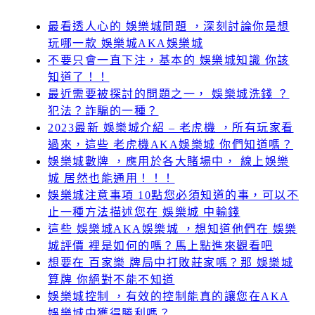
最看透人心的 娛樂城問題 ，深刻討論你是想
玩哪一款 娛樂城AKA娛樂城
不要只會一直下注，基本的 娛樂城知識 你該
知道了！！
最近需要被探討的問題之一， 娛樂城洗錢 ？
犯法？詐騙的一種？
2023最新 娛樂城介紹 – 老虎機 ，所有玩家看
過來，這些 老虎機AKA娛樂城 你們知道嗎？
娛樂城數牌 ，應用於各大賭場中， 線上娛樂
城 居然也能通用！！！
娛樂城注意事項 10點您必須知道的事，可以不
止一種方法描述您在 娛樂城 中輸錢
這些 娛樂城AKA娛樂城 ，想知道他們在 娛樂
城評價 裡是如何的嗎？馬上點進來觀看吧
想要在 百家樂 牌局中打敗莊家嗎？那 娛樂城
算牌 你絕對不能不知道
娛樂城控制 ，有效的控制能真的讓您在AKA
娛樂城中獲得勝利嗎？