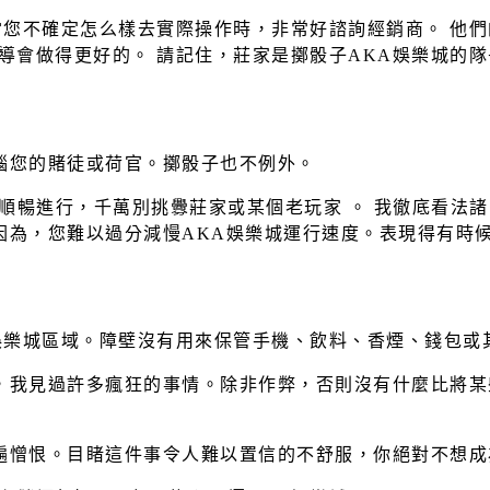
當您不確定怎么樣去實際操作時，非常好諮詢經銷商。 他
導會做得更好的。 請記住，莊家是擲骰子AKA娛樂城的
惱您的賭徒或荷官。擲骰子也不例外。
樂城順暢進行，千萬別挑釁莊家或某個老玩家 。 我徹底看
 因為，您難以過分減慢AKA娛樂城運行速度。表現得有時
娛樂城區域。障壁沒有用來保管手機、飲料、香煙、錢包或
，我見過許多瘋狂的事情。除非作弊，否則沒有什麼比將某
遍憎恨。目睹這件事令人難以置信的不舒服，你絕對不想成