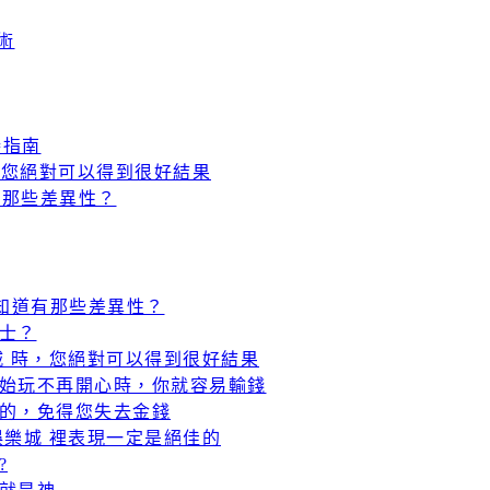
術
勝指南
，您絕對可以得到很好結果
有那些差異性？
知道有那些差異性？
人士？
城 時，您絕對可以得到很好結果
開始玩不再開心時，你就容易輸錢
壞的，免得您失去金錢
娛樂城 裡表現一定是絕佳的
?