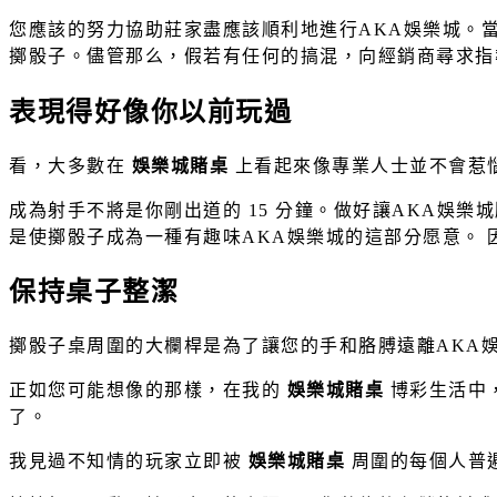
您應該的努力協助莊家盡應該順利地進行AKA娛樂城。
擲骰子。儘管那么，假若有任何的搞混，向經銷商尋求指
表現得好像你以前玩過
看，大多數在
娛樂城賭桌
上看起來像專業人士並不會惹
成為射手不將是你剛出道的 15 分鐘。做好讓AKA娛
是使擲骰子成為一種有趣味AKA娛樂城的這部分愿意。
保持桌子整潔
擲骰子桌周圍的大欄桿是為了讓您的手和胳膊遠離AKA
正如您可能想像的那樣，在我的
娛樂城賭桌
博彩生活中
了。
我見過不知情的玩家立即被
娛樂城賭桌
周圍的每個人普