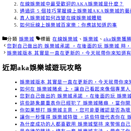
在線娛樂城中最受歡迎的AKA娛樂城是什麼？
通過這 5 個技巧掌握線上娛樂城AKA娛樂城的藝
真人娛樂城如何改變在線娛樂城體驗
如何玩線上娛樂城百家樂：你應該知道的事
分類
娛樂城
標籤
在線娛樂城
、
娛樂城
、
aka娛樂獲
您對自己做出的 娛樂城承諾 ，在後面的玩 娛樂城 時
娛樂城版本 其實是一直在更新的，今天就帶你來知道
近期aka娛樂城遊玩攻略
娛樂城版本 其實是一直在更新的，今天就帶你來
如何在 娛樂城賭桌 上，讓自己看起來像個專業
您對自己做出的 娛樂城承諾 ，在後面的玩 娛樂
這些跡象嚴重表你已經犯了 娛樂城賭癮 ，當你
你如果想打 娛樂城主意 ，您可能要確認是否為
讓你一秒懂得 娛樂城特徵 ，這些特徵代表你在 
為什麼成功的人都喜歡用 娛樂城堅持 來警惕自己