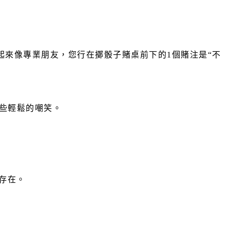
起來像專業朋友，您行在擲骰子賭桌前下的1個賭注是“不
些輕鬆的嘲笑。
存在。