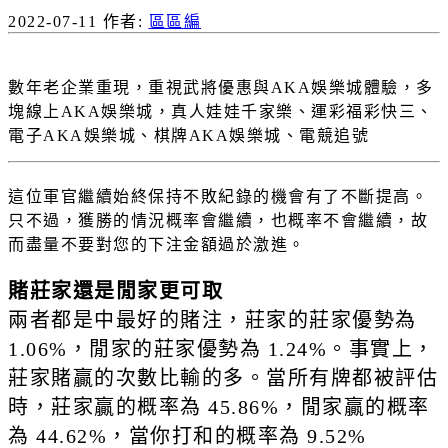
2022-07-11
作者:
區區編
數年老企業重現，重視武將優惠與AKA娛樂城體驗，多
塊線上AKA娛樂城，真人娃娃千家樂、運彩福彩快三、
電子AKA娛樂城、棋牌AKA娛樂城、電競追號
這位軍官繼續始終保持不敗紀錄的機會有了不斷提高。
只不過，獲勝的情況概率會繼續，也概率不會繼續，故
而盡量不要對您的下注金額過於激進。
賭莊家還是閒家更可取
兩者都是
中最好的賭注，莊家的莊家優勢為
1.06%，閒家的莊家優勢為 1.24%。事實上，
莊家賭贏的次數比輸的多。當所有牌都被評估
時，莊家贏的概率為 45.86%，閒家贏的概率
為 44.62%，當你打和的概率為 9.52%