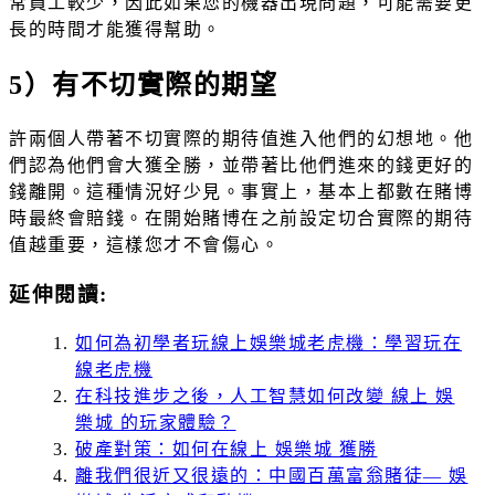
常員工較少，因此如果您的機器出現問題，可能需要更
長的時間才能獲得幫助。
5）有不切實際的期望
許兩個人帶著不切實際的期待值進入他們的幻想地。他
們認為他們會大獲全勝，並帶著比他們進來的錢更好的
錢離開。這種情況好少見。事實上，基本上都數在賭博
時最終會賠錢。在開始賭博在之前設定切合實際的期待
值越重要，這樣您才不會傷心。
延伸閱讀:
如何為初學者玩線上娛樂城老虎機：學習玩在
線老虎機
在科技進步之後，人工智慧如何改變 線上 娛
樂城 的玩家體驗？
破產對策：如何在線上 娛樂城 獲勝
離我們很近又很遠的：中國百萬富翁賭徒— 娛