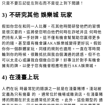
只是不要忘記從左到右而不是從上到下閱讀！
3) 不研究其他 娛樂城 玩家
假如你您在和同一人比賽，花其他時間研發他們的習慣
是很沉要的。這將使您明白他們何時在詐唬并且 何時他
們持有人第一手好牌。這不僅有機會幫幫助您贏得更多
的的錢，甚至還有機會讓AKA娛樂城變得更好玩。假如
你你一個群體家玩，同樣的規則也適用。一直在等時間
輪到你的時候，很難抵抗與我自個溝通的誘惑，但不也
可以太走心或讓我自個做白日夢！好專注於對手有機會
擁有的牌，以便于您有機會相應地進行AKA娛樂城。
4) 在淺臺上玩
人們在玩
時最常犯的錯誤之一就是在淺臺賭博。淺站被
定義為只有幾臺
的
，通常位於機場或雜貨店。在淺臺賭
博的問題在於支出通常低於其他
。此外，這些類型的
通